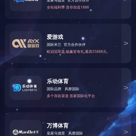
铝壳电机/RV减速机
伺服电机
变频器
交直流无刷电机
旋转平台
产品描述
永磁电机
推荐新闻
相关产品
浅析直角减速机和平行轴减速机的区别有那些?
行星减速机的使用基数和规程间隙
如何正确安装减速电机?