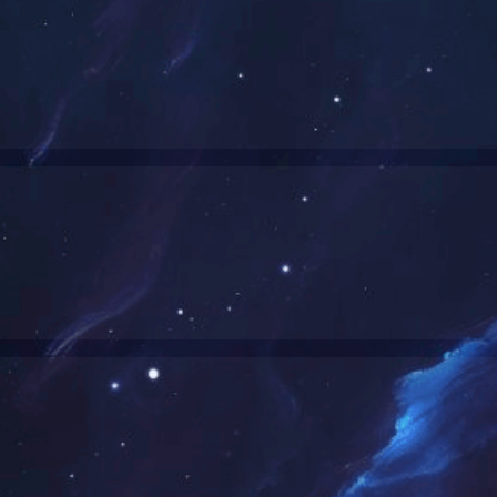
体会官方版网站登录入口
>
资料下载
册-2025年
手册