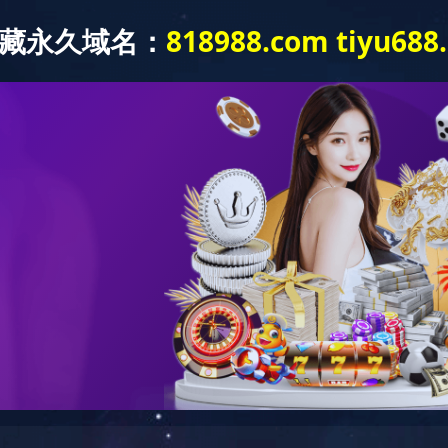
于木春
公司动态
行业应用
技术