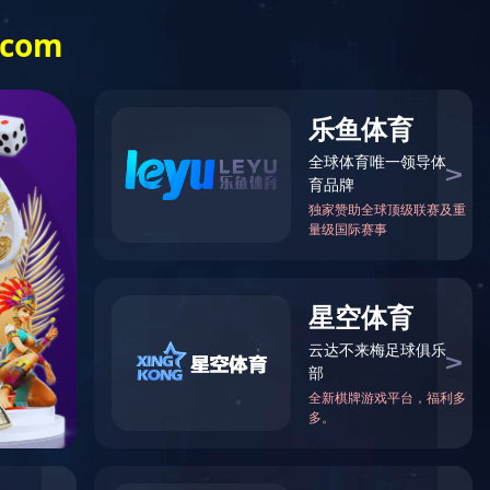
服务热线
0769-81519175
资料
资料下载
华体会官方版网站登
录入口-华体会(中国)