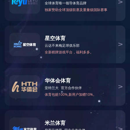
产品展示
当前位置：
华体会官方版网
在线咨
微型调速电机
询
在线留
微型直角电机
言
交流齿轮减速电机
直角减速机
尽量选用接近
硬齿面减速电机
减速比=伺服马达转速/减
丝杠升降机
扭力计算：
精密行星减速机