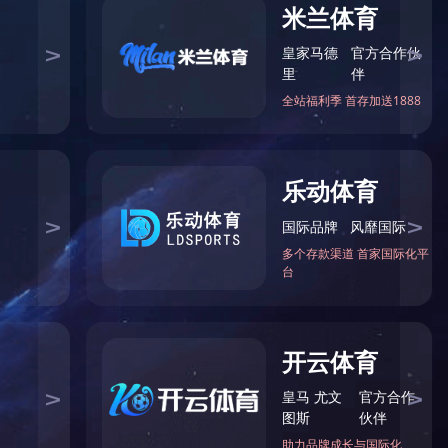
在线咨
询
在线留
言
养需重视
发表时间：2018-09-07 12:05:44
，但也有相当一部分的客户对
上多做检查，只要我们能定时或