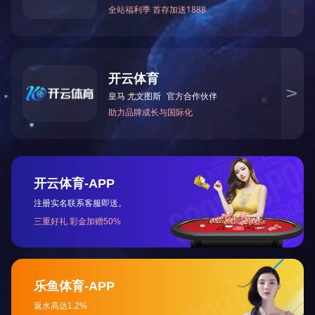
直角减速机的特性
精密行星减速
© 2025 华体会官方版网站登录入口-华体会(中国) 版权所有
手机：13925879027(胡先生)
QQ：1918112688
公司邮箱：muchunmotor@163.com
公司地址：广东省东莞市虎门镇玉井工业园2号梯7楼