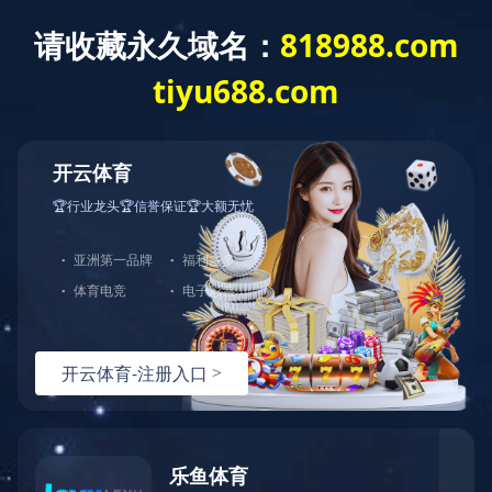
华体会官方版网站登录入口
网站华体会官方版网
华体会官方版网站登
关于木春
站登录入口
录入口-华体会(中国)