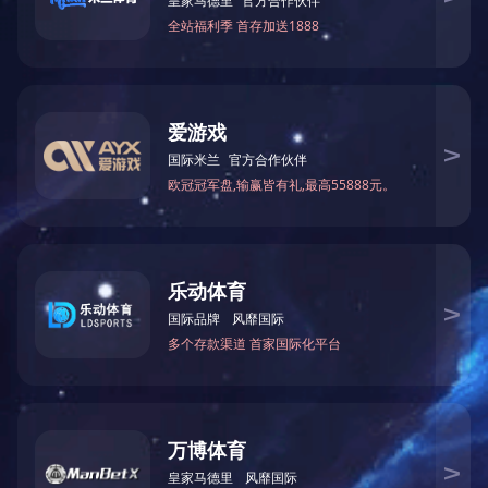
铝壳电机
铝壳电机/RV减速机
伺服电机
变频器
交直流无刷电机
旋转平台
永磁电机
推荐新闻
150W 200W 250
浅析直角减速机和平行轴减速机的区别有那些?
行星减速机的使用基数和规程间隙
如何正确安装减速电机?