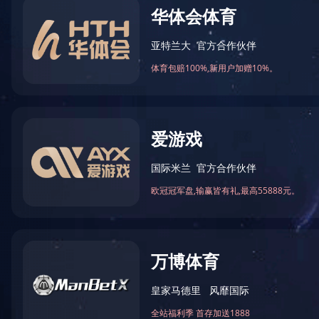
产品展示
当前位置：
华
微型调速电机
微型直角电机
交流齿轮减速电机
硬齿面减速电机