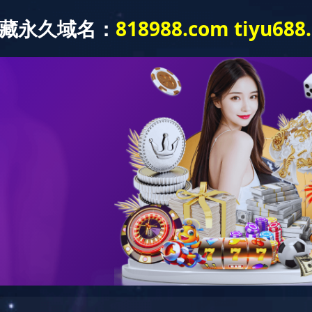
于木春
公司动态
行业应用
技术