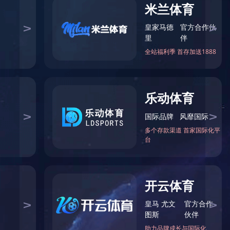
交流齿轮减速电机
卧式齿轮减速电机
简介：
在线咨
询
在线留