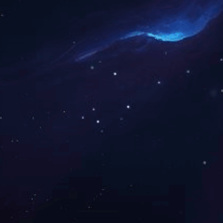
如何正确安装减速电机?
直角减速机的特性
交