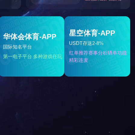
言
全国咨询热线
0769-81519175