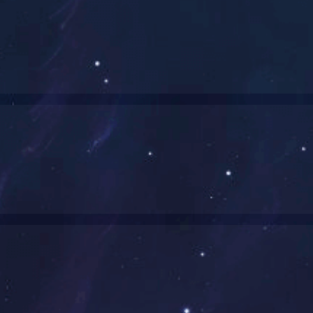
体会官方版网站登录入口
>
华体会官方版网站登录入口-华体会(中国)
>