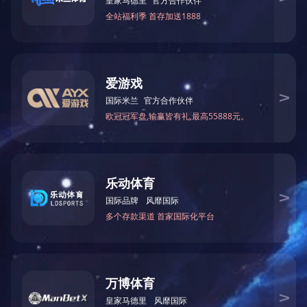
的。这种方法在实践中证明是
铝壳电机/RV减速机
施。
伺服电机
经过多年研究，提出了通过
冲击速度与啮入冲击速度的比
变频器
轮噪声。
交直流无刷电机
上一篇：无刷减速电机安装和使
旋转平台
下一篇：调速电机的接线原理
永磁电机
相关资讯
推荐新闻
微型直角电机25W-250W尺寸图
浅析直角减速机和平行轴减速机的区别有那些?
如何正确安装减速电机?
行星减速机的使用基数和规程间隙
浅析直角减速机和平行轴减速机
关于直角减速机受潮后电焊机干
如何正确安装减速电机?