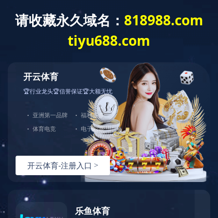
华体会官方版网站登录入口
网站华体会官方版网
华体会官方版网站登
关于木春
站登录入口
录入口-华体会(中国)